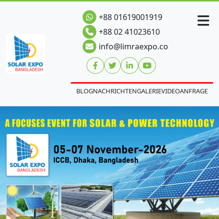
+88 01619001919
+88 02 41023610
info@limraexpo.co
BLOG
NACHRICHTEN
GALERIE
VIDEO
ANFRAGE