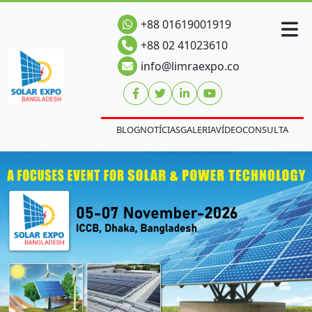
+88 01619001919
+88 02 41023610
info@limraexpo.co
BLOG
NOTÍCIAS
GALERIA
VÍDEO
CONSULTA