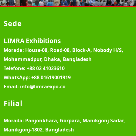
Sede
LIMRA Exhibitions
Morada:
House-08, Road-08, Block-A, Nobody H/S,
Mohammadpur, Dhaka, Bangladesh
Telefone:
+88 02 41023610
WhatsApp:
+88 01619001919
Email:
info@limraexpo.co
Filial
Morada:
Panjonkhara, Gorpara, Manikgonj Sadar,
Manikgonj-1802, Bangladesh